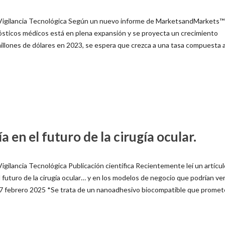
 Vigilancia Tecnológica Según un nuevo informe de MarketsandMarkets™ ,
agnósticos médicos está en plena expansión y se proyecta un crecimiento
illones de dólares en 2023, se espera que crezca a una tasa compuesta 
a en el futuro de la cirugía ocular.
igilancia Tecnológica Publicación científica Recientemente leí un artícu
l futuro de la cirugía ocular… y en los modelos de negocio que podrían ve
: 7 febrero 2025 *Se trata de un nanoadhesivo biocompatible que promet