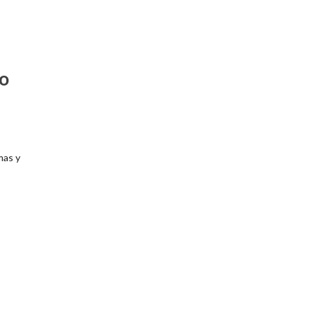
co
mas y