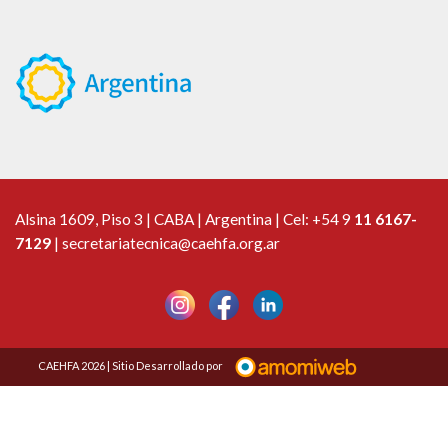
Alsina 1609, Piso 3 | CABA | Argentina | Cel:
+54 9
11 6167-
7129
|
secretariatecnica@caehfa.org.ar
CAEHFA 2026 | Sitio Desarrollado por