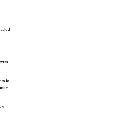
 salud
,
ntina
socios
rmite
s y