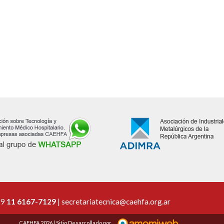
 9
11 6167-7129
|
secretariatecnica@caehfa.org.ar
CAEHFA 2026 | Sitio Desarrollado por